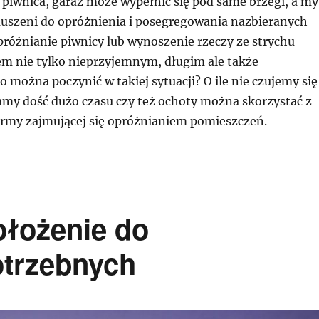
, piwnica, garaż może wypełnić się pod same brzegi, a my
szeni do opróżnienia i posegregowania nazbieranych
różnianie piwnicy lub wynoszenie rzeczy ze strychu
em nie tylko nieprzyjemnym, długim ale także
można poczynić w takiej sytuacji? O ile nie czujemy się
mamy dość dużo czasu czy też ochoty można skorzystać z
firmy zajmującej się opróżnianiem pomieszczeń.
ołożenie do
trzebnych